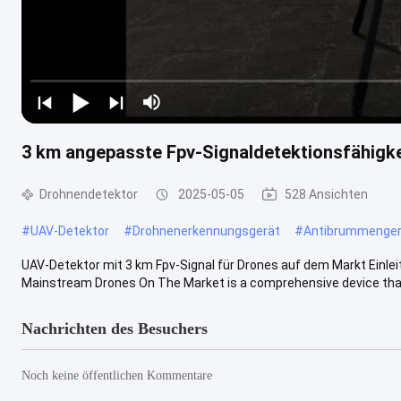
3 km angepasste Fpv-Signaldetektionsfähigke
Drohnendetektor
2025-05-05
528 Ansichten
#
UAV-Detektor
#
Drohnenerkennungsgerät
#
Antibrummenger
UAV-Detektor mit 3 km Fpv-Signal für Drones auf dem Markt Einlei
Mainstream Drones On The Market is a comprehensive device that 
Nachrichten des Besuchers
Noch keine öffentlichen Kommentare