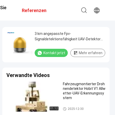
Sie
Referenzen
3 km angepasste Fpv-
Signaldetektionsfähigkeit UAV-Detektor
für Drones
Kontakt jetzt
Mehr erfahren
Verwandte Videos
Fahrzeugmontierter Droh
nendetektor Hobit V1 Allw
etter-UAV-Erkennungssy
stem
Fahrzeugmontierter Drohnend
01:12
2025-12-30
etektor