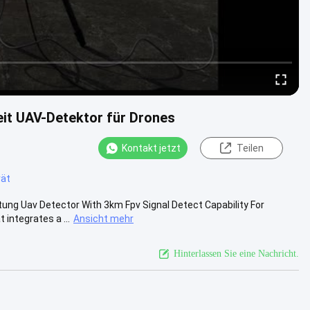
it UAV-Detektor für Drones
Kontakt jetzt
Teilen
ät
tung Uav Detector With 3km Fpv Signal Detect Capability For
integrates a ...
Ansicht mehr
Hinterlassen Sie eine Nachricht.