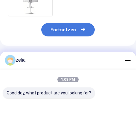
mit 24/7 Betrieb
Fortsetzen
Empfohlene Produkte
zelia
1:08 PM
Good day, what product are you looking for?
Hochleistungs-
Tragbarer Starlink-
Rapid-Deploy
Portable Starlink
Satellitensignaldetektor,
15km Ku-Band
Signal Detector für
WiFi-Router-
Langstrecken-
Satelliten-Wi-Fi-
Terminalerkennungsgerät
Matrix 3D Fm
Router-
mit
Anti-Drone-