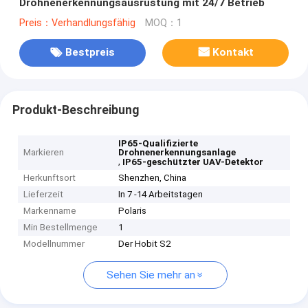
Drohnenerkennungsausrüstung mit 24/7 Betrieb
Preis：Verhandlungsfähig
MOQ：1
Bestpreis
Kontakt
Produkt-Beschreibung
IP65-Qualifizierte
Markieren
Drohnenerkennungsanlage
,
IP65-geschützter UAV-Detektor
Herkunftsort
Shenzhen, China
Lieferzeit
In 7 -14 Arbeitstagen
Markenname
Polaris
Min Bestellmenge
1
Modellnummer
Der Hobit S2
Sehen Sie mehr an