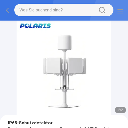
2
/
2
IP65-Schutzdetektor